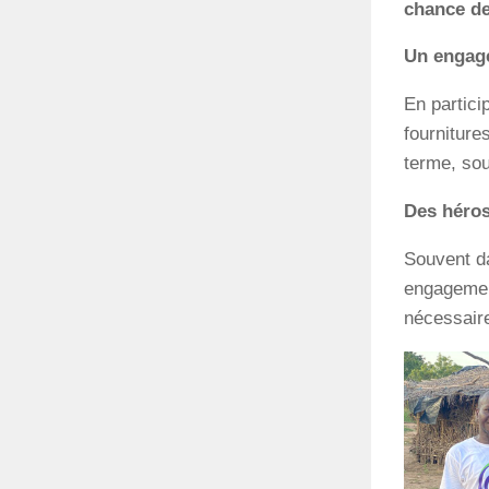
chance de
Un engage
En partici
fournitures
terme, so
Des héros
Souvent da
engagement
nécessaire