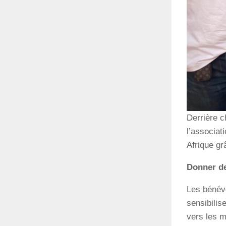
Derrière c
l’associat
Afrique gr
Donner de
Les bénévo
sensibilis
vers les m