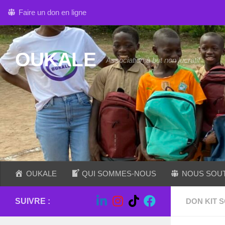
Faire un don en ligne
Skip to content
OUKALE
Association à but non lucratif
OUKALE
QUI SOMMES-NOUS
NOUS SOU
SUIVRE :
DON KIT 