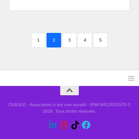
1
2
3
4
5
OUKALE - Association à but non lucratif - RNA W912015570 ©
2026. Tous droits réservés.